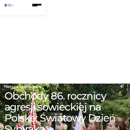
Historia i patriotyzm
Obchody 86. rocznicy
agresji sowieckiej na
Polskę; Światowy Dzień
Sybiraka