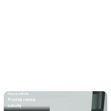
Administracji Uniwersytetu
naciskiem na nauki ścisłe oraz
Szczecińskiego.
języki obce.
2025/2026
2022
Projekty
Sukcesy uczniów
międzynarodowe
Nagroda ucznia w Krajowym
Udział w projekcie Erasmus+
Finale Festiwalu Nauki Explory
MUSED i współpraca z
2022.
partnerami z Europy.
Nasza szkoła
Poznaj naszą
szkołę