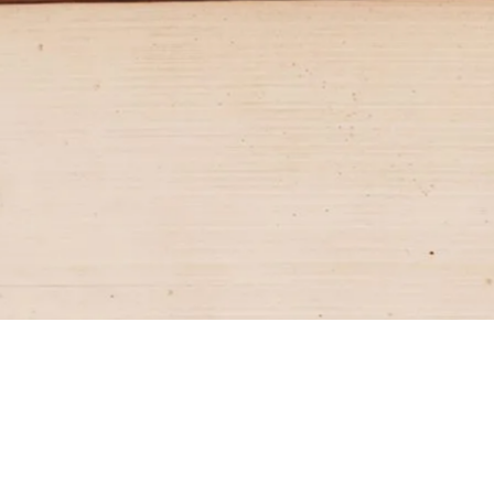
2017
2020
Powstanie szkoły
Patronat naukowy
Powstaliśmy z potrzeby
Od 2020 r. patronat naukowo-
stworzenia w Szczecinie szkoły z
dydaktyczny Wydziału Prawa i
wysokim poziomem nauczania i