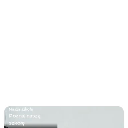
Administracji Uniwersytetu
naciskiem na nauki ścisłe oraz
Szczecińskiego.
języki obce.
2025/2026
2022
Projekty
Sukcesy uczniów
międzynarodowe
Nagroda ucznia w Krajowym
Udział w projekcie Erasmus+
Finale Festiwalu Nauki Explory
MUSED i współpraca z
2022.
partnerami z Europy.
Nasza szkoła
Poznaj naszą
szkołę