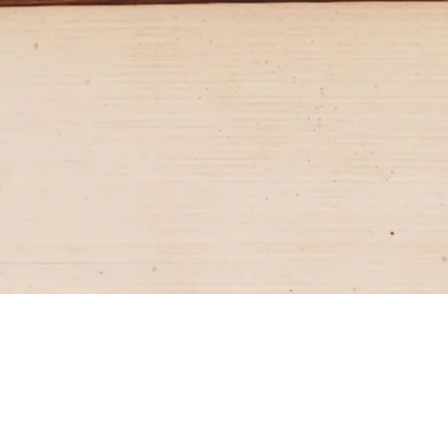
2017
2020
Powstanie szkoły
Patronat naukowy
Powstaliśmy z potrzeby
Od 2020 r. patronat naukowo-
stworzenia w Szczecinie szkoły z
dydaktyczny Wydziału Prawa i
wysokim poziomem nauczania i