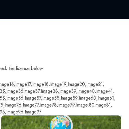
check the license below
mage16,
Image17,
Image18,
Image19,
Image20,
Image21,
35,
Image36
Image37,
Image38,
Image39,
Image40,
Image41,
55,
Image56,
Image57,
Image58,
Image59,
Image60,
Image61,
75,
Image76,
Image77,
Image78,
Image79,
Image,80
Image81,
95,
Image96,
Image97