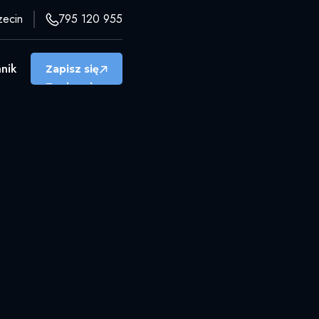
zecin
795 120 955
nnik
Zapisz się
Zapisz się