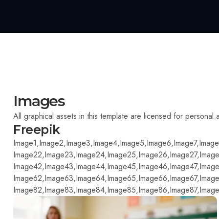
Images
All graphical assets in this template are licensed for personal
Freepik
Image1,
Image2,
Image3,
Image4,
Image5,
Image6,
Image7,
Image
Image22,
Image23,
Image24,
Image25,
Image26,
Image27,
Image
Image42,
Image43,
Image44,
Image45,
Image46,
Image47,
Image
Image62,
Image63,
Image64,
Image65,
Image66,
Image67,
Image
Image82,
Image83,
Image84,
Image85,
Image86,
Image87,
Image