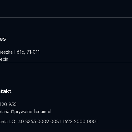
es
Mieszka I 61c, 71-011
ecin
takt
120 955
etariat@prywatne-liceum.pl
onta LO: 40 8355 0009 0081 1622 2000 0001