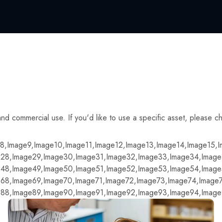
 and commercial use. If you'd like to use a specific asset, please 
8,
Image9,
Image10,
Image11,
Image12,
Image13,
Image14,
Image15,
I
28,
Image29,
Image30,
Image31,
Image32,
Image33,
Image34,
Image
48,
Image49,
Image50,
Image51,
Image52,
Image53,
Image54,
Image
68,
Image69,
Image70,
Image71,
Image72,
Image73,
Image74,
Image
88,
Image89,
Image90,
Image91,
Image92,
Image93,
Image94,
Image