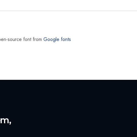
pen-source font from
Google fonts
em,