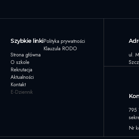
Szybkie linki
Polityka prywatności
Adr
Klauzula RODO
Strona główna
ul. 
O szkole
Szcz
Rekrutacja
Aktualności
Kontakt
E-Dziennik
Kon
795 
sekr
Nr k